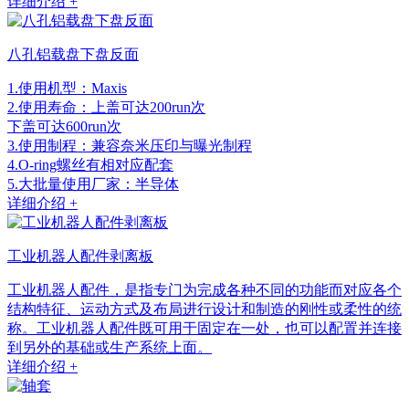
详细介绍 +
八孔铝载盘下盘反面
1.使用机型：Maxis
2.使用寿命：上盖可达200run次
下盖可达600run次
3.使用制程：兼容奈米压印与曝光制程
4.O-ring螺丝有相对应配套
5.大批量使用厂家：半导体
详细介绍 +
工业机器人配件剥离板
工业机器人配件，是指专门为完成各种不同的功能而对应各个
结构特征、运动方式及布局进行设计和制造的刚性或柔性的统
称。工业机器人配件既可用于固定在一处，也可以配置并连接
到另外的基础或生产系统上面。
详细介绍 +