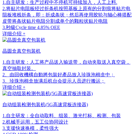
1.自主研发：生产过程中不停机可持续加入，人工上料.
2.将贴片电阻板经过折条机按照基板上原有的分割痕将贴片电
阻板堆栈折条，即：折成条状；然后再使用胶轮与轴心棒搭配
皮带将条状贴片电阻分割成单个的颗粒状贴片电阻
3.秒級Cycle time 4.85% OEE
详细介绍 +
晶圆盒真空包装机
1.自主研发：人工将产品送入输送带，自动夹取送入真空袋，
真空抽取封装。
2、由回收機構自動將包裝好產品放入珍珠泡棉盒中；
3、珍珠泡棉盒放满后机台会提示人员进行搬运；
详细介绍 +
自动组装检测包装机(5G高速背板连接器)
1.自主研发：全自动取料、组装、激光打标、检测、包装
2.机械手运用，五工位协同设计
3.支援快速换模，柔性强大