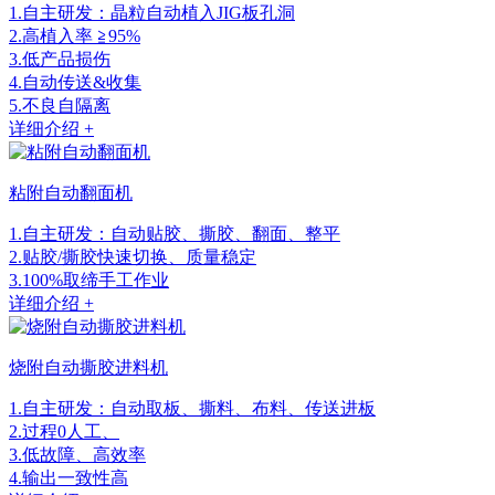
1.自主研发：晶粒自动植入JIG板孔洞
2.高植入率 ≧95%
3.低产品损伤
4.自动传送&收集
5.不良自隔离
详细介绍 +
粘附自动翻面机
1.自主研发：自动贴胶、撕胶、翻面、整平
2.贴胶/撕胶快速切换、质量稳定
3.100%取缔手工作业
详细介绍 +
烧附自动撕胶进料机
1.自主研发：自动取板、撕料、布料、传送进板
2.过程0人工、
3.低故障、高效率
4.输出一致性高