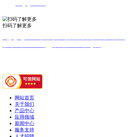
邮箱：
leungv@163.com
扫码了解更多
Copyright @ 2021 沈阳东北高压电器设备制造有限公司 版权所
有 粤ICP备19110194号
网站建设：中企动力
东莞
热脱胶贴膜机、自动撕胶翻面机、长料筛选机、磁选机、自动撕胶进
料机、工业机器人配件
网站首页
关于我们
产品中心
应用领域
新闻中心
服务支持
人才招聘