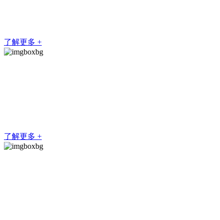
供方案定制、设备生产与制造、安装与维护等一体化服务。
了解更多 +
应用领域
公司产品广泛应用于机械行业、电子行业、半导体行业、通讯
行业、模具行业、自动化设备行业等领域，应用领域广泛
了解更多 +
营销市场
在自动化生产线领域，知名半导体生产企业台湾华科，国内领
先的OLED制造商华星光电、天马电子; 电视机制造商创维以